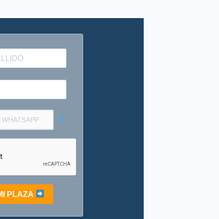
?
MI PLAZA