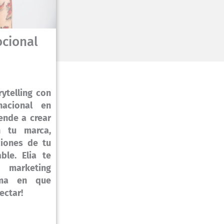
ocional
ytelling con
nacional en
ende a crear
n tu marca,
iones de tu
ble. Elia te
 marketing
rma en que
ectar!